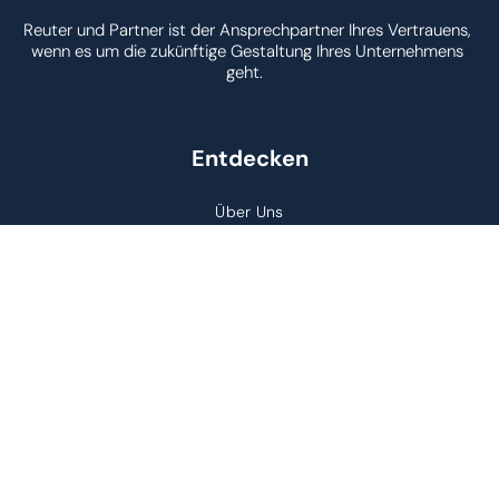
Reuter und Partner ist der Ansprechpartner Ihres Vertrauens,
wenn es um die zukünftige Gestaltung Ihres Unternehmens
geht.
Entdecken
Über Uns
Dienstleistungen
Projekte & Referenzen
Kontakt
Rechtliches
Impressum