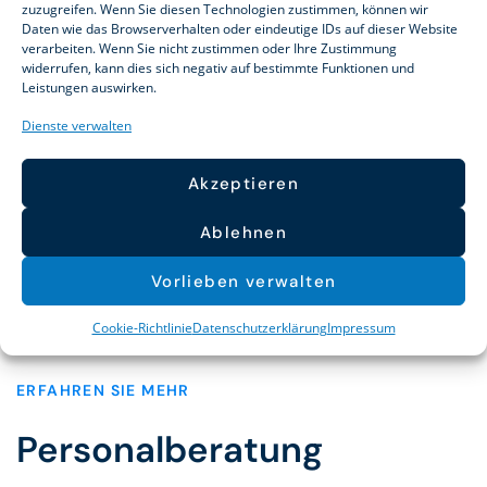
zuzugreifen. Wenn Sie diesen Technologien zustimmen, können wir
Daten wie das Browserverhalten oder eindeutige IDs auf dieser Website
verarbeiten. Wenn Sie nicht zustimmen oder Ihre Zustimmung
widerrufen, kann dies sich negativ auf bestimmte Funktionen und
Leistungen auswirken.
Dienste verwalten
Möchten Sie mehr über Reuter
und Partner erfahren?
Akzeptieren
Ablehnen
Über Uns
Vorlieben verwalten
Cookie-Richtlinie
Datenschutzerklärung
Impressum
ERFAHREN SIE MEHR
Personalberatung